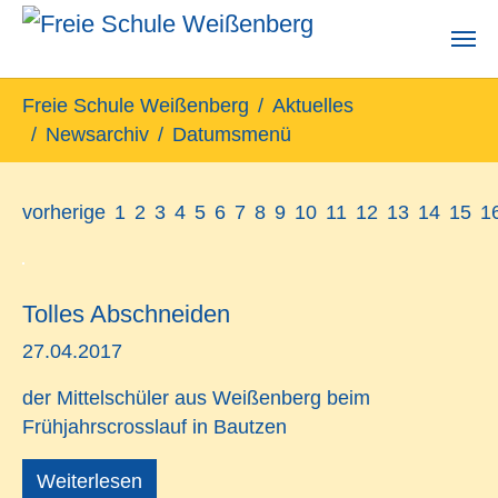
Zum Hauptinhalt springen
Sie sind hier:
Freie Schule Weißenberg
Aktuelles
Newsarchiv
Datumsmenü
vorherige
1
2
3
4
5
6
7
8
9
10
11
12
13
14
15
1
Tolles Abschneiden
27.04.2017
der Mittelschüler aus Weißenberg beim
Frühjahrscrosslauf in Bautzen
Weiterlesen