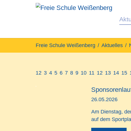
Aktu
Zum Hauptinhalt springen
Sie sind hier:
Freie Schule Weißenberg
Aktuelles
1
2
3
4
5
6
7
8
9
10
11
12
13
14
15
Sponsorenlau
26.05.2026
Am
Dienstag, de
auf dem Sportpl