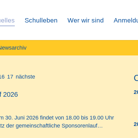
elles
Schulleben
Wer wir sind
Anmeld
Newsarchiv
16
17
nächste
2
f 2026
m 30. Juni 2026
findet von
18.00 bis 19.00 Uhr
2
atz der gemeinschaftliche Sponsorenlauf…