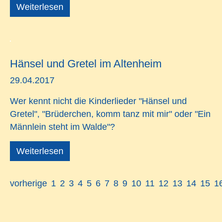
Weiterlesen
Hänsel und Gretel im Altenheim
29.04.2017
Wer kennt nicht die Kinderlieder "Hänsel und
Gretel", "Brüderchen, komm tanz mit mir" oder "Ein
Männlein steht im Walde"?
Weiterlesen
vorherige
1
2
3
4
5
6
7
8
9
10
11
12
13
14
15
1