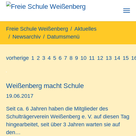
Zum Hauptinhalt springen
Sie sind hier:
Freie Schule Weißenberg
Aktuelles
Newsarchiv
Datumsmenü
vorherige
1
2
3
4
5
6
7
8
9
10
11
12
13
14
15
1
Weißenberg macht Schule
19.06.2017
Seit ca. 6 Jahren haben die Mitglieder des
Schulträgerverein Weißenberg e. V. auf diesen Tag
hingearbeitet, seit über 3 Jahren warten sie auf
den…