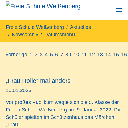
Zum Hauptinhalt springen
Sie sind hier:
Freie Schule Weißenberg
Aktuelles
Newsarchiv
Datumsmenü
vorherige
1
2
3
4
5
6
7
8
9
10
11
12
13
14
15
16
„Frau Holle“ mal anders
10.01.2023
Vor großes Publikum wagte sich die 5. Klasse der
Freien Schule Weißenberg am 9. Januar 2022. Die
Schüler spielten im Schützenhaus das Märchen
„Frau…